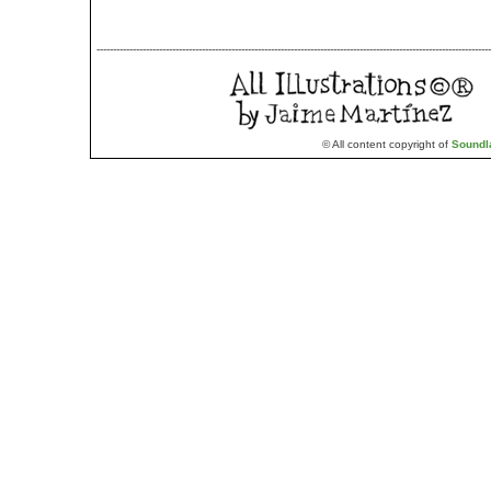
------------------------------------------------------------------------------------------------------------------------
© All content copyright of
Soundl